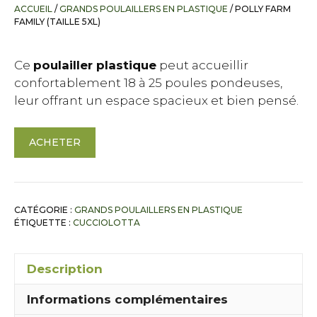
ACCUEIL
/
GRANDS POULAILLERS EN PLASTIQUE
/ POLLY FARM
FAMILY (TAILLE 5XL)
Ce
poulailler plastique
peut accueillir
confortablement 18 à 25 poules pondeuses,
leur offrant un espace spacieux et bien pensé.
A
ACHETER
l
t
e
r
CATÉGORIE :
GRANDS POULAILLERS EN PLASTIQUE
n
ÉTIQUETTE :
CUCCIOLOTTA
a
t
Description
i
v
Informations complémentaires
e