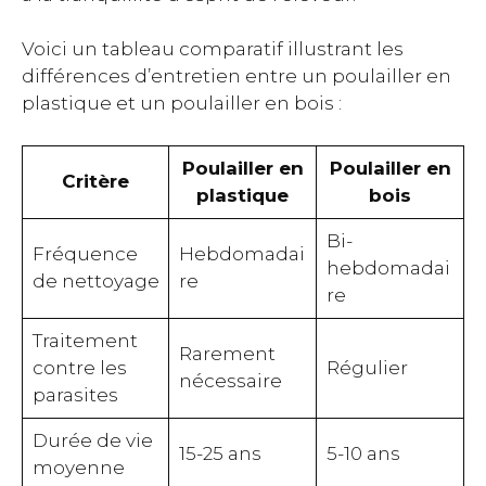
Voici un tableau comparatif illustrant les
différences d’entretien entre un poulailler en
plastique et un poulailler en bois :
Poulailler en
Poulailler en
Critère
plastique
bois
Bi-
Fréquence
Hebdomadai
hebdomadai
de nettoyage
re
re
Traitement
Rarement
contre les
Régulier
nécessaire
parasites
Durée de vie
15-25 ans
5-10 ans
moyenne