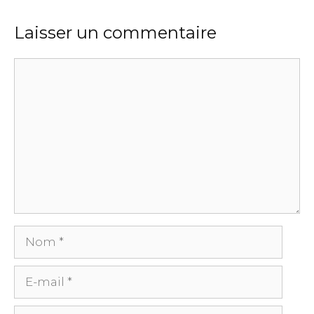
Laisser un commentaire
Commentaire
Nom
E-
mail
Site