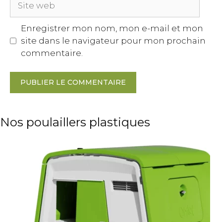
web
Enregistrer mon nom, mon e-mail et mon
site dans le navigateur pour mon prochain
commentaire.
A
l
Nos poulaillers plastiques
t
e
r
n
a
t
i
v