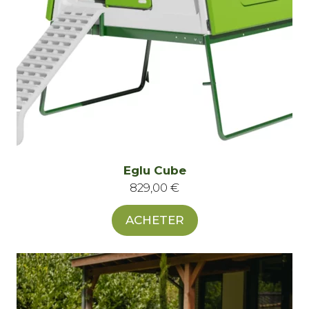
e
:
Eglu Cube
829,00
€
ACHETER